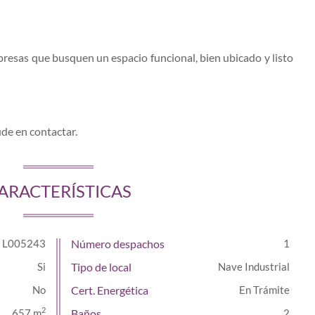
esas que busquen un espacio funcional, bien ubicado y listo
ude en contactar.
ARACTERÍSTICAS
L005243
Número despachos
1
Tipo de local
Nave Industrial
Cert. Energética
En Trámite
2
657 m
Baños
2