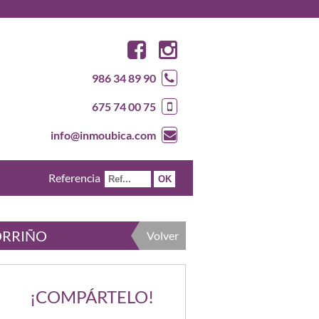
986 34 89 90
675 74 00 75
info@inmoubica.com
Referencia
ORRIÑO
Volver
¡COMPÁRTELO!