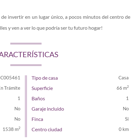
de invertir en un lugar único, a pocos minutos del centro de
es y ven a ver lo que podría ser tu futuro hogar!
ARACTERÍSTICAS
C005461
Tipo de casa
Casa
2
En Trámite
Superficie
66 m
1
Baños
1
Garaje incluido
Finca
2
1538 m
Centro ciudad
0 km