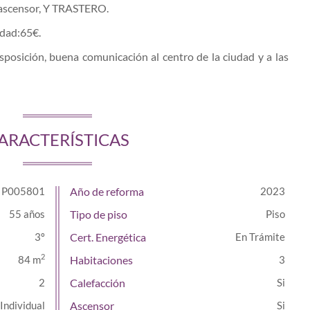
ascensor, Y TRASTERO.
dad:65€.
sposición, buena comunicación al centro de la ciudad y a las
ARACTERÍSTICAS
P005801
Año de reforma
2023
55 años
Tipo de piso
Piso
3º
Cert. Energética
En Trámite
2
84 m
Habitaciones
3
2
Calefacción
Individual
Ascensor