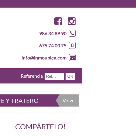
986 34 89 90
675 74 00 75
info@inmoubica.com
Referencia
JE Y TRATERO
Volver
¡COMPÁRTELO!