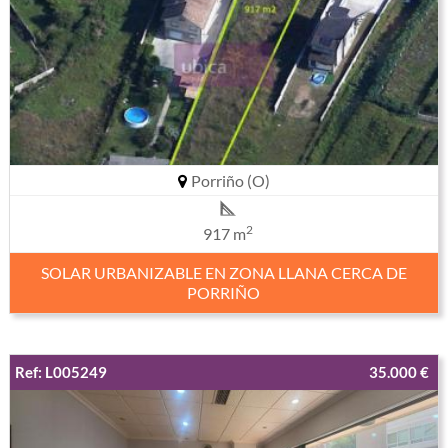
Porriño (O)
2
917 m
SOLAR URBANIZABLE EN ZONA LLANA CERCA DE
PORRIÑO
Ref: L005249
35.000 €