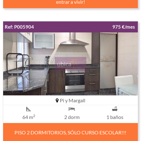
entrar a vivir!
Ref: P005904
975 €/mes
Pi y Margall
2
64 m
2 dorm
1 baños
PISO 2 DORMITORIOS, SÓLO CURSO ESCOLAR!!!