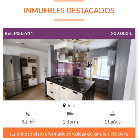
INMUEBLES DESTACADOS
Ref: P005911
202.000 €
Teis
2
81 m
2 dorm
1 baños
¡Luminoso piso reformado con plaza de garaje, listo para