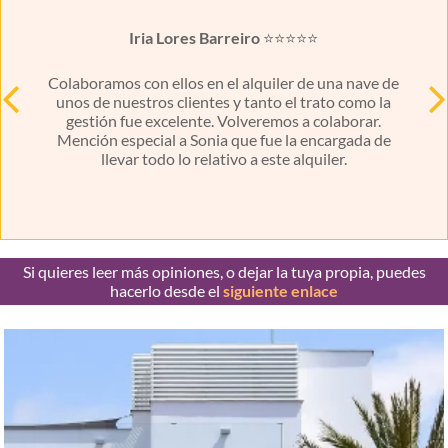
Iria Lores Barreiro
⭐⭐⭐⭐⭐
Colaboramos con ellos en el alquiler de una nave de
E
unos de nuestros clientes y tanto el trato como la
si
ial a
gestión fue excelente. Volveremos a colaborar.
algu
Mención especial a Sonia que fue la encargada de
exp
llevar todo lo relativo a este alquiler.
Si quieres leer más opiniones, o dejar la tuya propia, puedes
hacerlo desde el
siguiente enlace