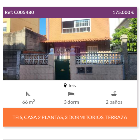
Ref: C005480
175.000 €
Teis
2
66 m
3 dorm
2 baños
TEIS, CASA 2 PLANTAS, 3 DORMITORIOS, TERRAZA