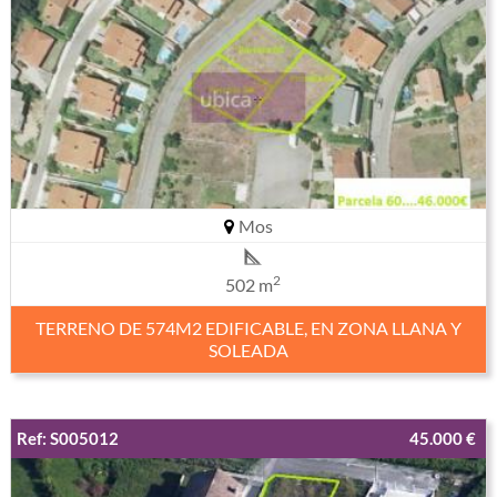
Mos
2
502 m
TERRENO DE 574M2 EDIFICABLE, EN ZONA LLANA Y
SOLEADA
Ref: S005012
45.000 €