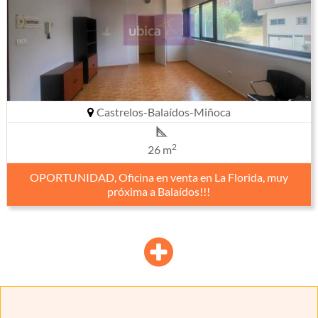
Castrelos-Balaídos-Miñoca
2
26 m
OPORTUNIDAD, Oficina en venta en La Florida, muy
próxima a Balaídos!!!