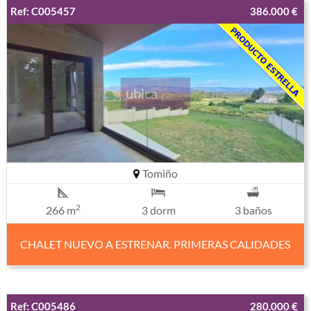
Ref: C005457
386.000 €
Tomiño
2
266 m
3 dorm
3 baños
CHALET NUEVO A ESTRENAR. PRIMERAS CALIDADES
Ref: C005486
280.000 €